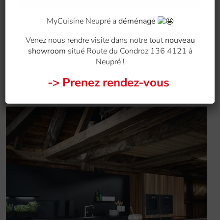
MyCuisine Neupré a
déménagé
Venez nous rendre visite dans notre tout
nouveau
showroom
situé Route du Condroz 136 4121 à
Neupré !
-> Prenez rendez-vous