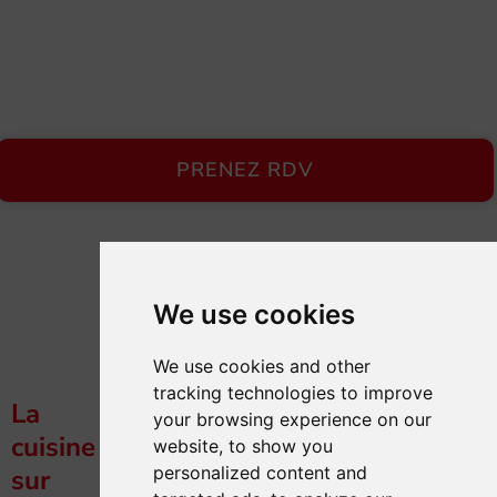
PRENEZ RDV
We use cookies
We use cookies and other
tracking technologies to improve
La
de vos besoins.
your browsing experience on our
cuisine
website, to show you
La fonction première
personalized content and
sur
d’une cuisine est