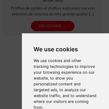
03 JUIL 2023
Profitez de soldes et d’offres exclusives sur une
sélection de cuisines de très grande qualité […]
DECOUVRIR →
We use cookies
1
2
Suivant
We use cookies and other
tracking technologies to improve
your browsing experience on our
website, to show you
personalized content and
targeted ads, to analyze our
website traffic, and to understand
where our visitors are coming
from.