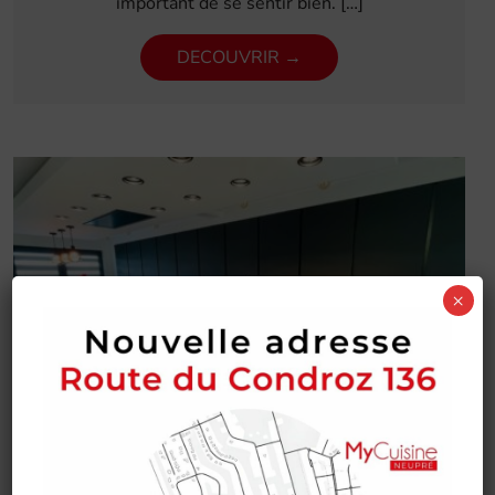
important de se sentir bien. […]
DECOUVRIR →
×