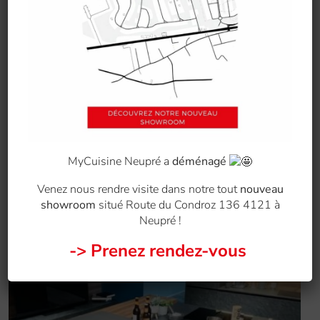
Trouvez votre cuisine de rêve lors des soldes
de janvier !
10 JAN 2024
Chez MyCuisine Neupré, le mois de janvier rime
forcément avec soldes ! Et pour marquer […]
DECOUVRIR →
MyCuisine Neupré a
déménagé
Venez nous rendre visite dans notre tout
nouveau
showroom
situé Route du Condroz 136 4121 à
Neupré !
-> Prenez rendez-vous