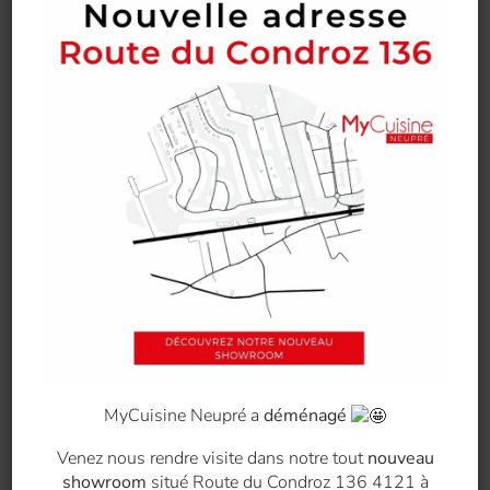
les placer dans le frigo. Cela permet à votre
réfrigérateur ou votre congélateur de
ne pas
surconsommer d’énergie
pour refroidir et stocker vos
repas.
Choisissez la bonne température pour vos appareils
Il est conseillé de régler
votre réfrigérateur entre 4
et 5°C
et
votre congélateur à -18°C
. Des
températures idéales pour conserver les aliments.
Dégivrez votre frigo et/ou congélateur tous les 3
mois
Un bon nettoyage permet d’éviter la création de
glace et ainsi de consommer efficacement l’énergie
de vos appareils.
4. Décongelez les aliments dans le frigo
MyCuisine Neupré a
déménagé
Voici une attention facile à mettre en place et qui peut
Venez nous rendre visite dans notre tout
nouveau
faire la différence.
showroom
situé Route du Condroz 136 4121 à