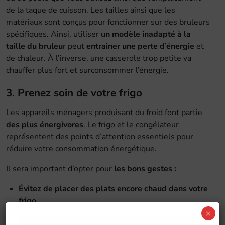
de la taque de cuisson. Les tailles ainsi que les
matériaux sont conçus pour fonctionner sur des bruleurs
spécifiques. Ainsi, utiliser
un modèle inadapté à la
taille du bruleu
r peut
entrainer une perte d’énergie
et
de chaleur. À l’inverse, une casserole trop petite va
chauffer plus fort et surconsommer l’énergie.
3. Prenez soin de votre frigo
Les appareils ménagers produisant du froid font partie
des plus énergivores
. Le frigo et le congélateur
représentent des points d’attention essentiels pour
réduire votre consommation énergétique.
Il sera important d’opter pour
les bons gestes :
Évitez de placer des plats encore chaud dans votre
frigo
×
Laisser refroidir
vos plats à l’air ambiant
plutôt que de