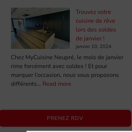
Une
Trouvez votre
cuisine
cuisine de rêve
sur
lors des soldes
mesure
de janvier !
pour
janvier 10, 2024
personnaliser
Chez MyCuisine Neupré, le mois de janvier
son
rime forcément avec soldes ! Et pour
intérieur
marquer l’occasion, nous vous proposons
:
différents…
Read more
Trouvez
votre
cuisine
PRENEZ RDV
de
rêve