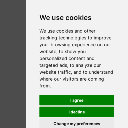
lors
des
We use cookies
soldes
de
We use cookies and other
tracking technologies to improve
janvier
your browsing experience on our
!
website, to show you
personalized content and
targeted ads, to analyze our
website traffic, and to understand
where our visitors are coming
from.
I agree
I decline
Change my preferences