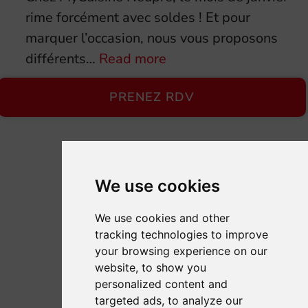
son
rime forcément avec soldes ! Et pour
intérieur
marquer l’occasion, nous vous proposons
:
différents…
Read more
Trouvez
PRENEZ RDV
votre
cuisine
de
rêve
lors
We use cookies
des
We use cookies and other
soldes
tracking technologies to improve
de
your browsing experience on our
janvier
website, to show you
!
personalized content and
targeted ads, to analyze our