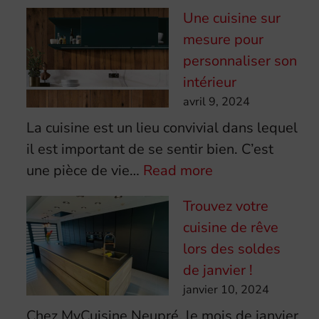
Une cuisine sur
mesure pour
personnaliser son
intérieur
avril 9, 2024
La cuisine est un lieu convivial dans lequel
il est important de se sentir bien. C’est
:
une pièce de vie…
Read more
Une
Trouvez votre
cuisine
cuisine de rêve
sur
lors des soldes
mesure
de janvier !
pour
janvier 10, 2024
personnaliser
Chez MyCuisine Neupré, le mois de janvier