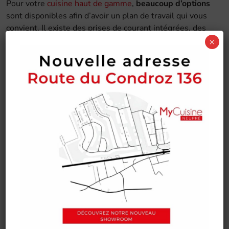
Pour votre
cuisine haut de gamme
,
beaucoup d’options
sont disponibles afin d’avoir un plan de travail qui vous
convient. Il existe des prises de courant intégrées, des
espaces de rangement, l’intégration d’une cave à vin, des
×
hottes de cuisson intégrées au plan de travail et s’alliant
à l’univers,etc.
Chaque détail pourra être étudié avec votre cuisiniste.
Des tiroirs et des placards en ordre
Les tiroirs sont des alliés de poids dans une cuisine bien
rangée. Mais il convient de bien choisir leur place et leur
contenu.
Il est essentiel de les placer à
bas niveau
dans votre
cuisine design
afin d’avoir une
bonne visibilité
sur leur
contenu. Ils peuvent idéalement être placés en dessous
de votre plan de travail pour stocker les casseroles et
les poêles par exemple. Concernant ses dimensions,
leur
hauteur et leur longueur peuvent fortement varier